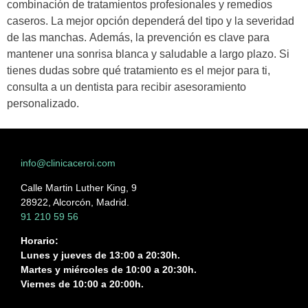
combinación de tratamientos profesionales y remedios
caseros. La mejor opción dependerá del tipo y la severidad
de las manchas. Además, la prevención es clave para
mantener una sonrisa blanca y saludable a largo plazo. Si
tienes dudas sobre qué tratamiento es el mejor para ti,
consulta a un dentista para recibir asesoramiento
personalizado.
info@clinicaceroi.com
Calle Martin Luther King, 9
28922, Alcorcón, Madrid.
91 210 59 56
Horario:
Lunes y jueves de 13:00 a 20:30h.
Martes y miércoles de 10:00 a 20:30h.
Viernes de 10:00 a 20:00h.